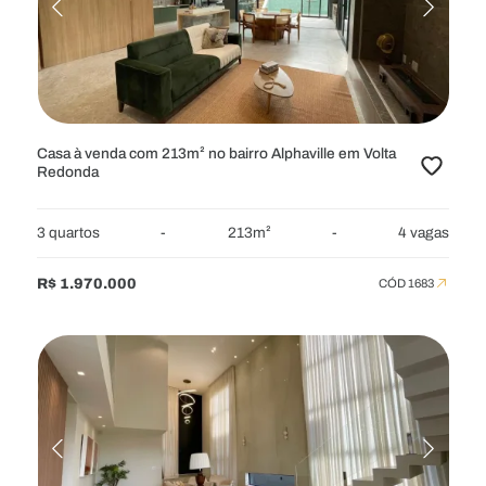
RESIDENCIAL
APARTAMENTOS
APARTAMENTOS GARDEN
CASAS
CHÁCARAS
COBERTURAS
FAZENDAS
FLATS
SÍTIOS
TERRENOS
TERRENOS EM CONDOMÍNIO
Casa à venda com 213m² no bairro Alphaville em Volta
Redonda
COMERCIAL
GALPÕES
LOJAS
PONTOS
PRÉDIOS
3 quartos
-
213m²
-
4 vagas
SALAS
R$ 1.970.000
CÓD 1683
LOCALIZAÇÃO
Selecione
VALOR