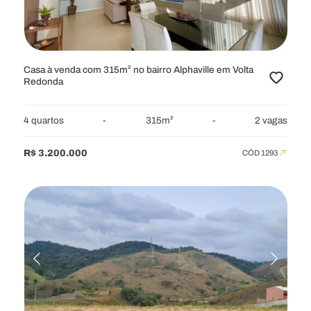
ÁREA MÍNIMA
QUARTOS
Casa à venda com 315m² no bairro Alphaville em Volta
Redonda
VAGAS
BANHEIROS
4 quartos
-
315m²
-
2 vagas
R$ 3.200.000
CÓD 1293
CARACTERÍSTICAS
MOBILIADOS